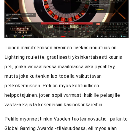
Toinen mainitsemisen arvoinen livekasinouutuus on
Lightning roulette, graafisesti yksinkertaisesti kaunis
peli, jonka visuaalisessa maailmassa aika pysähtyy,
mutta joka kuitenkin luo todella vaikuttavan
pelikokemuksen. Peli on myös kohtuullisen
helppotajuinen, joten sopii varmasti kaikille pelaajille
vasta-alkajista kokeneisiin kasinokonkareihin.
Pelille myönnettiinkin Vuoden tuoteinnovaatio -palkinto
Global Gaming Awards -tilaisuudessa, eli myös alan