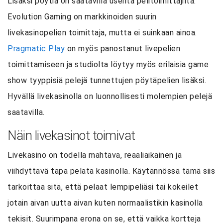
Lisäksi pöytiä on saatavilla useilta pelitoimittajilta.
Evolution Gaming on markkinoiden suurin
livekasinopelien toimittaja, mutta ei suinkaan ainoa.
Pragmatic Play
on myös panostanut livepelien
toimittamiseen ja studiolta löytyy myös erilaisia game
show tyyppisiä pelejä tunnettujen pöytäpelien lisäksi.
Hyvällä livekasinolla on luonnollisesti molempien pelejä
saatavilla.
Näin livekasinot toimivat
Livekasino on todella mahtava, reaaliaikainen ja
viihdyttävä tapa pelata kasinolla. Käytännössä tämä siis
tarkoittaa sitä, että pelaat lempipeliäsi tai kokeilet
jotain aivan uutta aivan kuten normaalistikin kasinolla
tekisit. Suurimpana erona on se, että vaikka kortteja