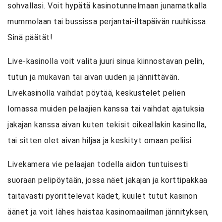
sohvallasi. Voit hypätä kasinotunnelmaan junamatkalla
mummolaan tai bussissa perjantai-iltapäivän ruuhkissa.
Sinä päätät!
Live-kasinolla voit valita juuri sinua kiinnostavan pelin,
tutun ja mukavan tai aivan uuden ja jännittävän.
Livekasinolla vaihdat pöytää, keskustelet pelien
lomassa muiden pelaajien kanssa tai vaihdat ajatuksia
jakajan kanssa aivan kuten tekisit oikeallakin kasinolla,
tai sitten olet aivan hiljaa ja keskityt omaan peliisi.
Livekamera vie pelaajan todella aidon tuntuisesti
suoraan pelipöytään, jossa näet jakajan ja korttipakkaa
taitavasti pyörittelevät kädet, kuulet tutut kasinon
äänet ja voit lähes haistaa kasinomaailman jännityksen,