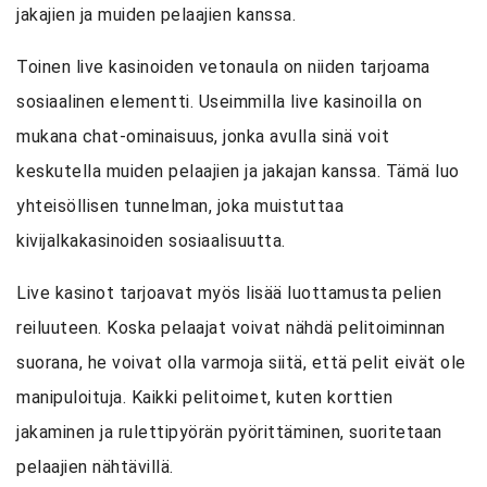
jakajien ja muiden pelaajien kanssa.
Toinen live kasinoiden vetonaula on niiden tarjoama
sosiaalinen elementti. Useimmilla live kasinoilla on
mukana chat-ominaisuus, jonka avulla sinä voit
keskutella muiden pelaajien ja jakajan kanssa. Tämä luo
yhteisöllisen tunnelman, joka muistuttaa
kivijalkakasinoiden sosiaalisuutta.
Live kasinot tarjoavat myös lisää luottamusta pelien
reiluuteen. Koska pelaajat voivat nähdä pelitoiminnan
suorana, he voivat olla varmoja siitä, että pelit eivät ole
manipuloituja. Kaikki pelitoimet, kuten korttien
jakaminen ja rulettipyörän pyörittäminen, suoritetaan
pelaajien nähtävillä.