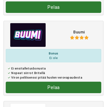
Pelaa
Buumi
Bonus
Ei ole
Ei ensitalletusbonusta
Nopeat siirrot Britellä
Viron pelilisenssi pitää huolen verovapaudesta
Pelaa