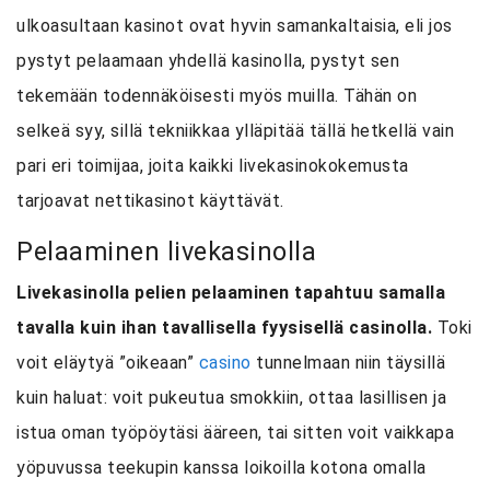
ulkoasultaan kasinot ovat hyvin samankaltaisia, eli jos
pystyt pelaamaan yhdellä kasinolla, pystyt sen
tekemään todennäköisesti myös muilla. Tähän on
selkeä syy, sillä tekniikkaa ylläpitää tällä hetkellä vain
pari eri toimijaa, joita kaikki livekasinokokemusta
tarjoavat nettikasinot käyttävät.
Pelaaminen livekasinolla
Livekasinolla pelien pelaaminen tapahtuu samalla
tavalla kuin ihan tavallisella fyysisellä casinolla.
Toki
voit eläytyä ”oikeaan”
casino
tunnelmaan niin täysillä
kuin haluat: voit pukeutua smokkiin, ottaa lasillisen ja
istua oman työpöytäsi ääreen, tai sitten voit vaikkapa
yöpuvussa teekupin kanssa loikoilla kotona omalla